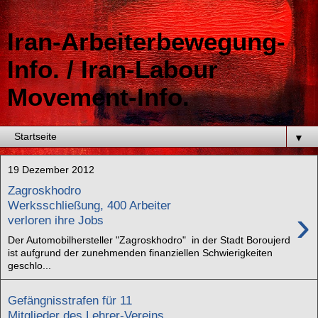
Iran-Arbeiterbewegung-
Info. / Iran-Labour
Movement-Info.
▼
19 Dezember 2012
Zagroskhodro
Werksschließung, 400 Arbeiter
›
verloren ihre Jobs
Der Automobilhersteller "Zagroskhodro" in der Stadt Boroujerd
ist aufgrund der zunehmenden finanziellen Schwierigkeiten
geschlo...
Gefängnisstrafen für 11
Mitglieder des Lehrer-Vereins