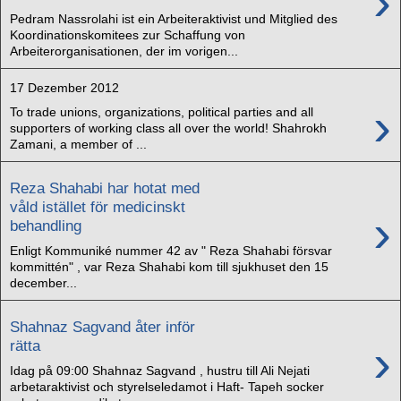
›
Pedram Nassrolahi ist ein Arbeiteraktivist und Mitglied des
Koordinationskomitees zur Schaffung von
Arbeiterorganisationen, der im vorigen...
17 Dezember 2012
›
To trade unions, organizations, political parties and all
supporters of working class all over the world! Shahrokh
Zamani, a member of ...
Reza Shahabi har hotat med
våld istället för medicinskt
›
behandling
Enligt Kommuniké nummer 42 av " Reza Shahabi försvar
kommittén" , var Reza Shahabi kom till sjukhuset den 15
december...
Shahnaz Sagvand åter inför
›
rätta
Idag på 09:00 Shahnaz Sagvand , hustru till Ali Nejati
arbetaraktivist och styrelseledamot i Haft- Tapeh socker