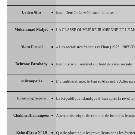
Ladan Afra
Iran : Derrière la «réforme», la crise…
Mohammad Maljoo
LA CLASSE OUVRIÈRE IRANIENNE ET LE
Alain Chenal
« Les socialistes français et l'Iran (1975-1985)
Behrooz Farahany
Iran : Crise au sommet sur fond de crise sociale
soliranparis
L’ultralibéralisme, le Fmi et Alexandre Adler au 
Houshang Sepehr
La République islamique d’Iran après la révolte
Chahine Hirmanpour
Aperçu historique de cent ans de lutte des femme
Echo d'Iran N° 10
Quelle place pour les travailleurs dans les évène