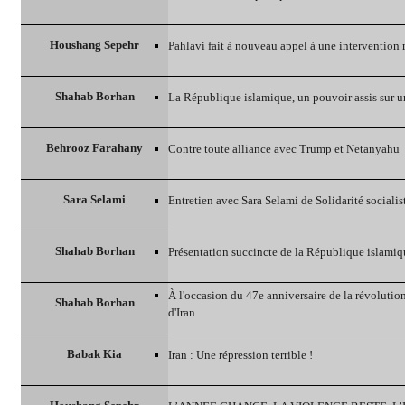
Houshang Sepehr
Pahlavi fait à nouveau appel à une intervention 
Shahab Borhan
La République islamique, un pouvoir assis sur u
Behrooz Farahany
Contre toute alliance avec Trump et Netanyahu
Sara Selami
Entretien avec Sara Selami de Solidarité socialist
Shahab Borhan
Présentation succincte de la République islamiq
À l'occasion du 47e anniversaire de la révolutio
Shahab Borhan
d'Iran
Babak Kia
Iran : Une répression terrible !