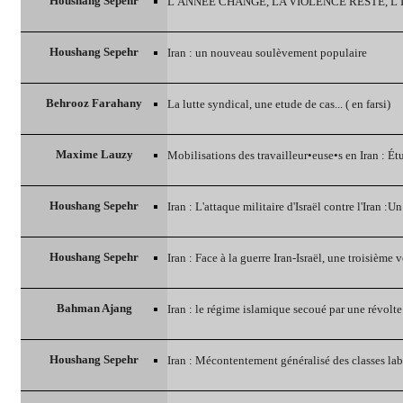
Houshang Sepehr
L’ANNEE CHANGE, LA VIOLENCE RESTE, L
Houshang Sepehr
Iran : un nouveau soulèvement populaire
Behrooz Farahany
La lutte syndical, une etude de cas... ( en farsi)
Maxime Lauzy
Mobilisations des travailleur•euse•s en Iran : Ét
Houshang Sepehr
Iran : L'attaque militaire d'Israël contre l'Iran :U
Houshang Sepehr
Iran : Face à la guerre Iran-Israël, une troisième v
Bahman Ajang
Iran : le régime islamique secoué par une révolt
Houshang Sepehr
Iran : Mécontentement généralisé des classes lab