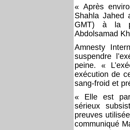
« Après environ
Shahla Jahed 
GMT) à la pr
Abdolsamad Kh
Amnesty Intern
suspendre l’ex
peine. « L’ex
exécution de c
sang-froid et p
« Elle est par
sérieux subsis
preuves utilisé
communiqué Mal