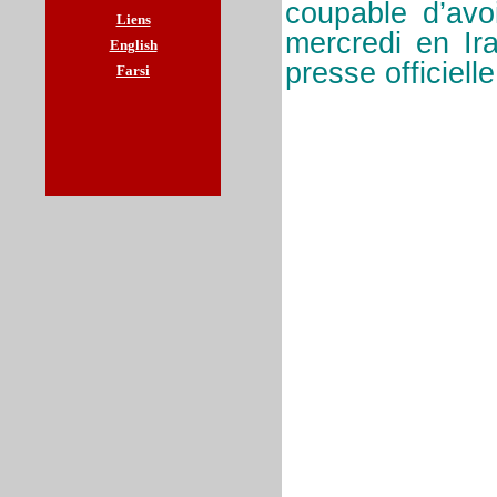
coupable d’avo
Liens
mercredi en Ir
English
presse officiell
Farsi