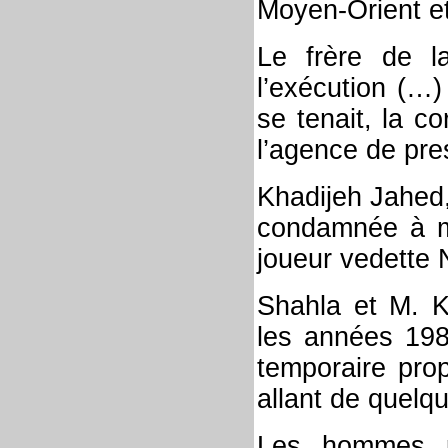
Moyen-Orient et
Le frère de l
l’exécution (…)
se tenait, la c
l’agence de pre
Khadijeh Jahed
condamnée à mo
joueur vedette
Shahla et M. Kh
les années 198
temporaire prop
allant de quelq
Les hommes p