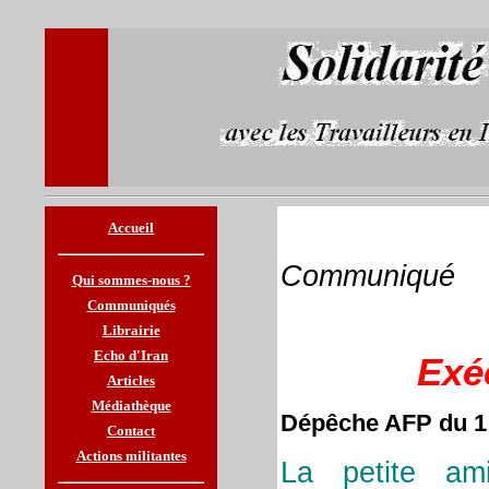
Accueil
Communiqué
Qui sommes-nous ?
Communiqués
Librairie
Echo d'Iran
Exé
Articles
Médiathèque
Dépêche AFP du 1
Contact
Actions militantes
La petite ami