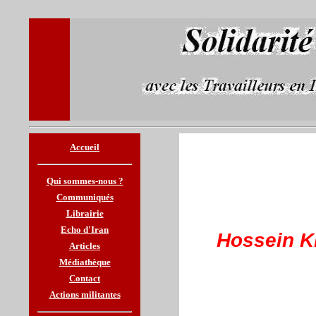
Accueil
Qui sommes-nous ?
Communiqués
Librairie
Echo d'Iran
Hossein Kh
Articles
Médiathèque
Contact
Actions militantes