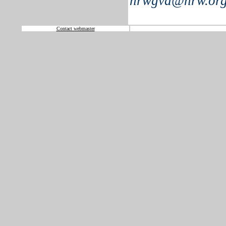
hrwgva@hrw.or
Contact webmaster