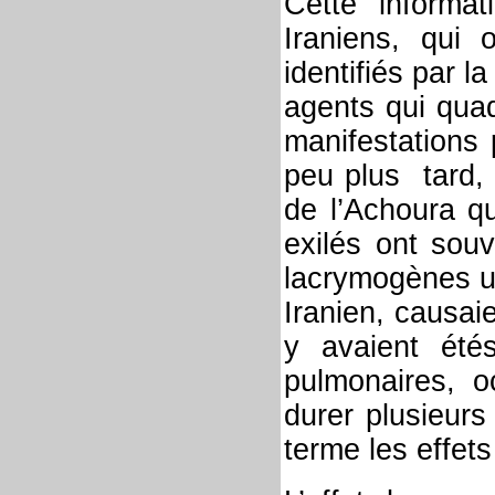
Cette informa
Iraniens, qui 
identifiés par l
agents qui quad
manifestations 
peu plus tard
de l’Achoura q
exilés ont sou
lacrymogènes ut
Iranien, causai
y avaient été
pulmonaires, o
durer plusieur
terme les effets