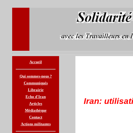
Accueil
Qui sommes-nous ?
Communiqués
Librairie
Echo d'Iran
Iran: utilis
Articles
Médiathèque
Contact
Actions militantes